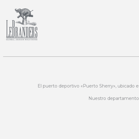
Por
jota
/
julio 11, 2022
Ir
al
contenido
El puerto deportivo «Puerto Sherry», ubicado 
Nuestro departamento di